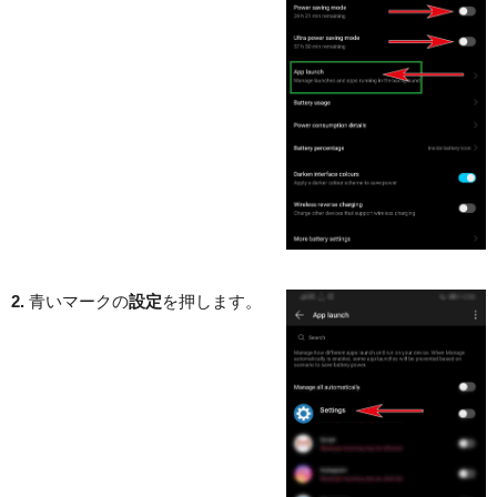
2.
青いマークの
設定
を押します。