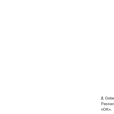
2.
Gebe
Passwor
«OK».