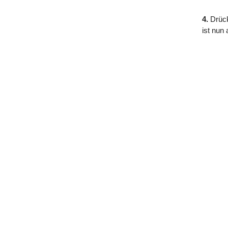
4.
Drüc
ist nun a